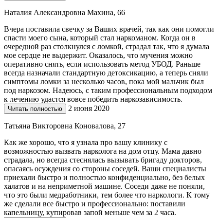
Наталия Александровна Махина, 66
Вчера поставила свечку за Ваших врачей, так как они помогли
спасти моего сына, который стал наркоманом. Когда он в
очередной раз столкнулся с ломкой, страдал так, что я думала
мое сердце не выдержит. Оказалось, что мучения можно
оперативно снять, если использовать метод УБОД. Раньше
всегда назначали стандартную детоксикацию, а теперь сняли
симптомы ломки за несколько часов, пока мой мальчик был
под наркозом. Надеюсь, с таким профессиональным подходом
к лечению удастся вовсе победить наркозависимость.
2 июня 2020
Читать полностью
Татьяна Викторовна Коновалова, 27
Как же хорошо, что я узнала про вашу клинику с
возможностью вызвать нарколога на дом отцу. Мама давно
страдала, но всегда стеснялась вызывать бригаду докторов,
опасаясь осуждения со стороны соседей. Ваши специалисты
приехали быстро и полностью конфиденциально, без белых
халатов и на неприметной машине. Соседи даже не поняли,
что это были медработники, тем более что наркологи. К тому
же сделали все быстро и профессионально: поставили
капельницу, купировав запой меньше чем за 2 часа.