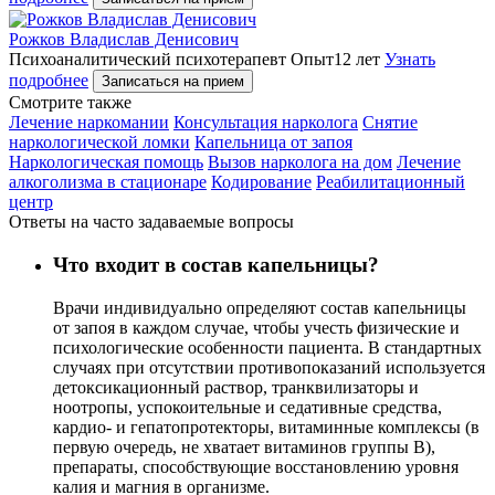
Рожков Владислав Денисович
Психоаналитический психотерапевт
Опыт12 лет
Узнать
подробнее
Записаться на прием
Cмотрите также
Лечение наркомании
Консультация нарколога
Снятие
наркологической ломки
Капельница от запоя
Наркологическая помощь
Вызов нарколога на дом
Лечение
алкоголизма в стационаре
Кодирование
Реабилитационный
центр
Ответы на часто задаваемые вопросы
Что входит в состав капельницы?
Врачи индивидуально определяют состав капельницы
от запоя в каждом случае, чтобы учесть физические и
психологические особенности пациента. В стандартных
случаях при отсутствии противопоказаний используется
детоксикационный раствор, транквилизаторы и
ноотропы, успокоительные и седативные средства,
кардио- и гепатопротекторы, витаминные комплексы (в
первую очередь, не хватает витаминов группы В),
препараты, способствующие восстановлению уровня
калия и магния в организме.