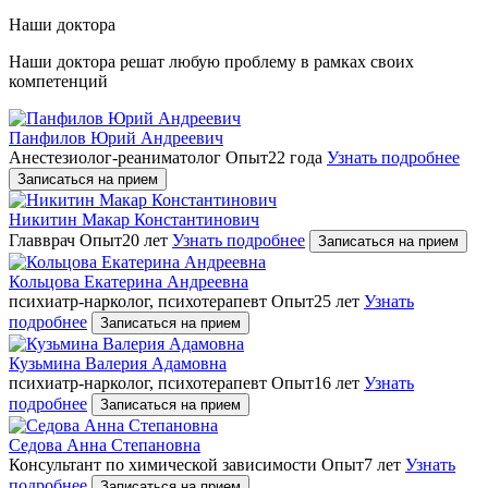
Наши доктора
Наши доктора решат любую проблему в рамках своих
компетенций
Панфилов Юрий Андреевич
Анестезиолог-реаниматолог
Опыт22 года
Узнать подробнее
Записаться на прием
Никитин Макар Константинович
Главврач
Опыт20 лет
Узнать подробнее
Записаться на прием
Кольцова Екатерина Андреевна
психиатр-нарколог, психотерапевт
Опыт25 лет
Узнать
подробнее
Записаться на прием
Кузьмина Валерия Адамовна
психиатр-нарколог, психотерапевт
Опыт16 лет
Узнать
подробнее
Записаться на прием
Седова Анна Степановна
Консультант по химической зависимости
Опыт7 лет
Узнать
подробнее
Записаться на прием