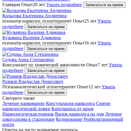
Главврач
Опыт20 лет
Узнать подробнее
Записаться на прием
Кольцова Екатерина Андреевна
психиатр-нарколог, психотерапевт
Опыт25 лет
Узнать
подробнее
Записаться на прием
Кузьмина Валерия Адамовна
психиатр-нарколог, психотерапевт
Опыт16 лет
Узнать
подробнее
Записаться на прием
Седова Анна Степановна
Консультант по химической зависимости
Опыт7 лет
Узнать
подробнее
Записаться на прием
Рожков Владислав Денисович
Психоаналитический психотерапевт
Опыт12 лет
Узнать
подробнее
Записаться на прием
Cмотрите также
Лечение наркомании
Консультация нарколога
Снятие
наркологической ломки
Капельница от запоя
Наркологическая помощь
Вызов нарколога на дом
Лечение
алкоголизма в стационаре
Кодирование
Реабилитационный
центр
Ответы на часто задаваемые вопросы